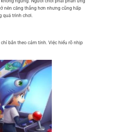
ục không ngừng. Người chơi phải phản ứng
 trở nên căng thẳng hơn nhưng cũng hấp
 quá trình chơi.
 chỉ bắn theo cảm tính. Việc hiểu rõ nhịp