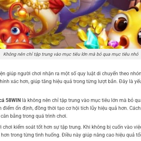
Không nên chỉ tập trung vào mục tiêu lớn mà bỏ qua mục tiêu nhỏ
hiện giúp người chơi nhận ra một số quy luật di chuyển theo nh
chính xác hơn, giúp tăng hiệu quả trong từng lượt bắn. Đây là yế
cá 58WIN
là không nên chỉ tập trung vào mục tiêu lớn mà bỏ qua
ồn điểm ổn định, đồng thời tạo cơ hội tích lũy hiệu quả hơn. Các
 cân bằng trong quá trình chơi.
i chơi kiểm soát tốt hơn sự tập trung. Khi không bị cuốn vào việ
 hơn trong từng tình huống. Điều này giúp nâng cao hiệu quả t