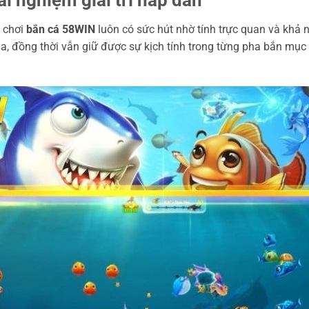
ò chơi
bắn cá 58WIN
luôn có sức hút nhờ tính trực quan và khả nă
, đồng thời vẫn giữ được sự kịch tính trong từng pha bắn mục ti