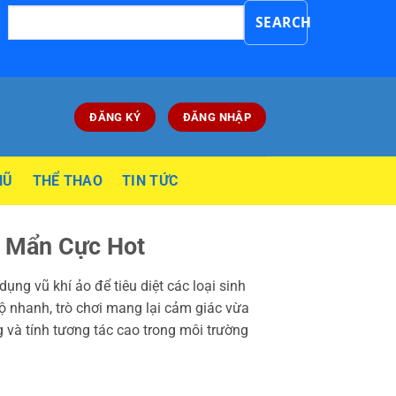
SEARCH
ĐĂNG KÝ
ĐĂNG NHẬP
HŨ
THỂ THAO
TIN TỨC
ê Mẩn Cực Hot
dụng vũ khí ảo để tiêu diệt các loại sinh
độ nhanh, trò chơi mang lại cảm giác vừa
 và tính tương tác cao trong môi trường