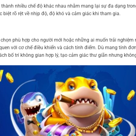
 thành nhiều chế độ khác nhau nhằm mang lại sự đa dạng trong
 biệt rõ rệt về nhịp độ, độ khó và cảm giác khi tham gia.
a chọn phù hợp cho người mới hoặc những ai muốn trải nghiệm 
quen với cơ chế điều khiển và cách tính điểm. Dù mang tính đơ
ch bố trí không gian hợp lý, tạo cảm giác thư giãn nhưng không