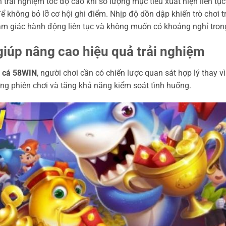
trải nghiệm tốc độ cao khi số lượng mục tiêu xuất hiện liên t
để không bỏ lỡ cơ hội ghi điểm. Nhịp độ dồn dập khiến trò chơi
ảm giác hành động liên tục và không muốn có khoảng nghỉ trong
iúp nâng cao hiệu quả trải nghiệm
 cá 58WIN
, người chơi cần có chiến lược quan sát hợp lý thay vì
từng phiên chơi và tăng khả năng kiểm soát tình huống.