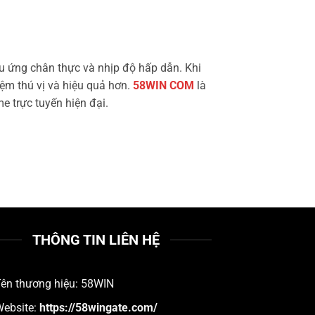
ệu ứng chân thực và nhịp độ hấp dẫn. Khi
iệm thú vị và hiệu quả hơn.
58WIN COM
là
e trực tuyến hiện đại.
THÔNG TIN LIÊN HỆ
ên thương hiệu: 58WIN
ebsite:
https://58wingate.com/