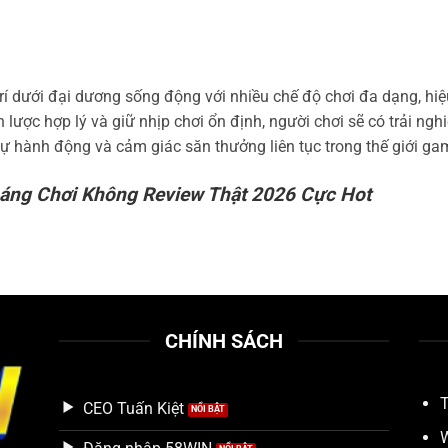
rí dưới đại dương sống động với nhiều chế độ chơi đa dạng, hi
 lược hợp lý và giữ nhịp chơi ổn định, người chơi sẽ có trải ngh
ự hành động và cảm giác săn thưởng liên tục trong thế giới gam
áng Chơi Không Review Thật 2026 Cực Hot
CHÍNH SÁCH
T
CEO Tuấn Kiệt
W