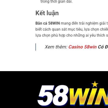
trong thời gian dài.
Kết luận
Bắn cá 58WIN
mang đến trải nghiệm giải t
biết cách quan sát mục tiêu, lựa chọn chiến
lựa chọn phù hợp cho những ai yêu thích s
Xem thêm:
Casino 58win
Có Đ