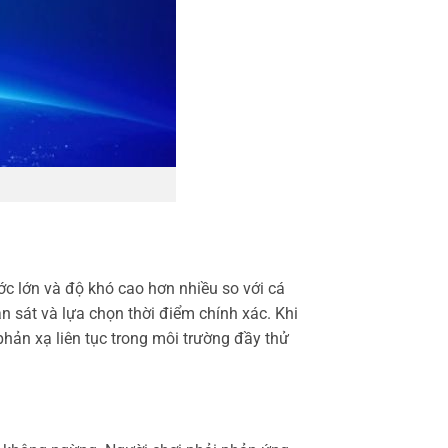
ước lớn và độ khó cao hơn nhiều so với cá
n sát và lựa chọn thời điểm chính xác. Khi
phản xạ liên tục trong môi trường đầy thử