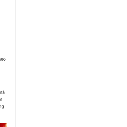
.
heo
 mà
ắm
ừng