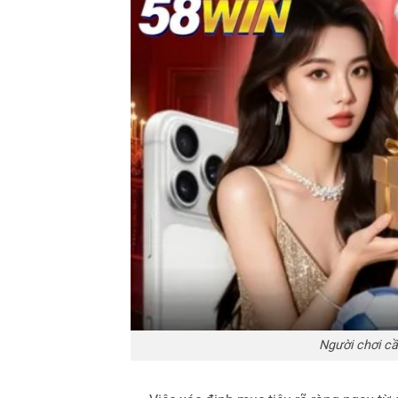
Người chơi cầ