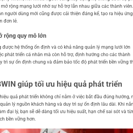
 mở rộng mạng lưới nhờ sự hỗ trợ lẫn nhau giữa các thành viên
n người dùng mới cũng được cải thiện đáng kể, tạo ra hiệu ứng
n đơn lẻ.
mở rộng quy mô lớn
g được hệ thống ổn định và có khả năng quản lý mạng lưới lớn
iệc phát triển cá nhân mà còn hỗ trợ, định hướng cho các thành
uy trì sự ổn định chung và đảm bảo tốc độ phát triển bền vững t
WIN giúp tối ưu hiệu quả phát triển
 hiệu quả phát triển không chỉ nằm ở việc bắt đầu đúng hướng,
quản lý nguồn khách hàng và duy trì sự ổn định lâu dài. Khi n
àm đại lý, bạn sẽ dễ dàng tối ưu hiệu suất, hạn chế sai sót và t
ch bền vững hơn.