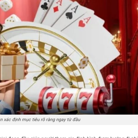
n xác định mục tiêu rõ ràng ngay từ đầu