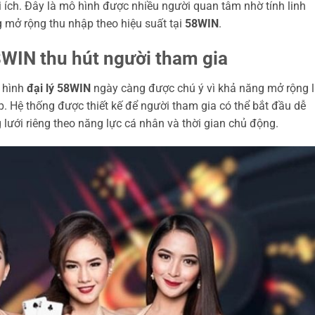
ợi ích. Đây là mô hình được nhiều người quan tâm nhờ tính linh
g mở rộng thu nhập theo hiệu suất tại
58WIN
.
58WIN thu hút người tham gia
ô hình
đại lý 58WIN
ngày càng được chú ý vì khả năng mở rộng l
. Hệ thống được thiết kế để người tham gia có thể bắt đầu dễ
ưới riêng theo năng lực cá nhân và thời gian chủ động.