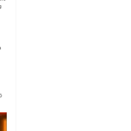
g
a
ộ