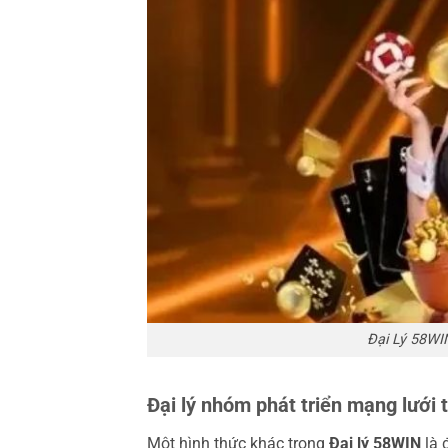
Đại Lý 58WI
Đại lý nhóm phát triển mạng lưới
Một hình thức khác trong
Đại lý 58WIN
là 