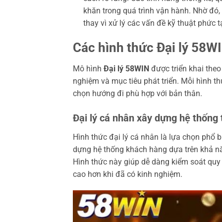
khăn trong quá trình vận hành. Nhờ đó, 
thay vì xử lý các vấn đề kỹ thuật phức t
Các hình thức Đại lý 58W
Mô hình
Đại lý 58WIN
được triển khai theo
nghiệm và mục tiêu phát triển. Mỗi hình t
chọn hướng đi phù hợp với bản thân.
Đại lý cá nhân xây dựng hệ thống 
Hình thức đại lý cá nhân là lựa chọn phổ
dựng hệ thống khách hàng dựa trên khả nă
Hình thức này giúp dễ dàng kiểm soát quy 
cao hơn khi đã có kinh nghiệm.