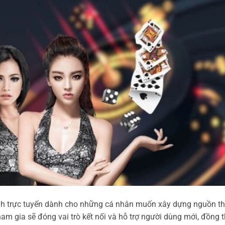
nh trực tuyến dành cho những cá nhân muốn xây dựng nguồn t
ham gia sẽ đóng vai trò kết nối và hỗ trợ người dùng mới, đồng t